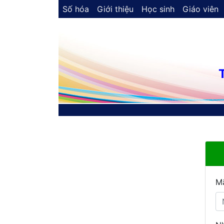
Số hóa
Giới thiệu
Học sinh
Giáo viên
M