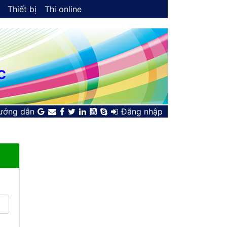
Thiết bị
Thi online
C
ướng dẫn
Đăng nhập