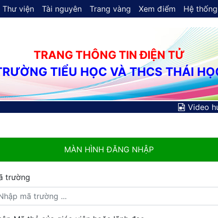
Thư viện
Tài nguyên
Trang vàng
Xem điểm
Hệ thống
TRANG THÔNG TIN ĐIỆN TỬ
TRƯỜNG TIỂU HỌC VÀ THCS THÁI HỌ
Video h
MÀN HÌNH ĐĂNG NHẬP
ã trường