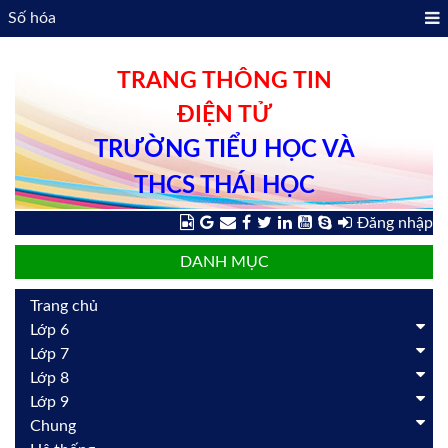
Số hóa
TRANG THÔNG TIN
ĐIỆN TỬ
TRƯỜNG TIỂU HỌC VÀ
THCS THÁI HỌC
Đăng nhập
DANH MỤC
Trang chủ
Lớp 6
Lớp 7
Lớp 8
Lớp 9
Chung