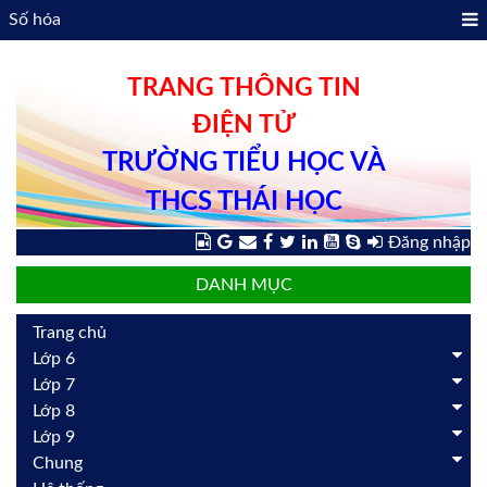
Số hóa
TRANG THÔNG TIN
ĐIỆN TỬ
TRƯỜNG TIỂU HỌC VÀ
THCS THÁI HỌC
Đăng nhập
DANH MỤC
Trang chủ
Lớp 6
Lớp 7
Lớp 8
Lớp 9
Chung